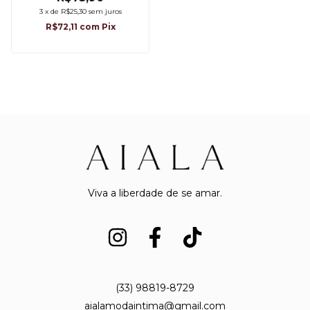
CREME.
3
x
de
R$25,30
sem juros
R$72,11
com
Pix
Viva a liberdade de se amar.
(33) 98819-8729
aialamodaintima@gmail.com