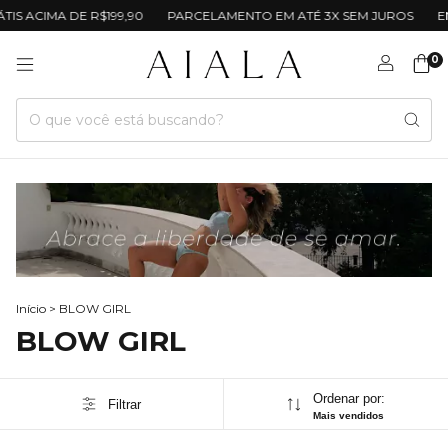
IS ACIMA DE R$199,90
PARCELAMENTO EM ATÉ 3X SEM JUROS
EN
0
Início
>
BLOW GIRL
BLOW GIRL
Ordenar por:
Filtrar
Mais vendidos