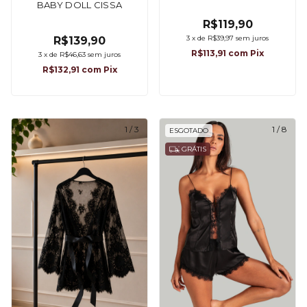
BABY DOLL CISSA
R$119,90
3
x
de
R$39,97
sem juros
R$139,90
R$113,91
com
Pix
3
x
de
R$46,63
sem juros
R$132,91
com
Pix
1
/
3
1
/
8
ESGOTADO
GRÁTIS