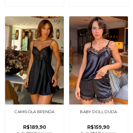
1
/
4
1
/
4
CAMISOLA BRENDA
BABY DOLL DUDA
R$189,90
R$159,90