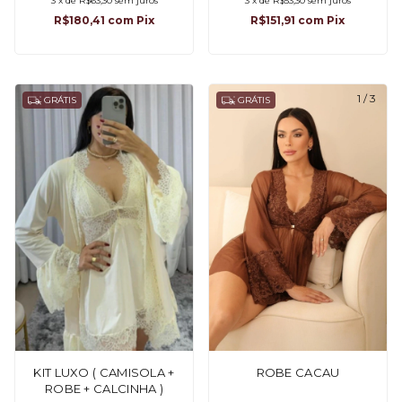
3
x
de
R$63,30
sem juros
3
x
de
R$53,30
sem juros
R$180,41
com
Pix
R$151,91
com
Pix
1
/
3
GRÁTIS
GRÁTIS
KIT LUXO ( CAMISOLA +
ROBE CACAU
ROBE + CALCINHA )