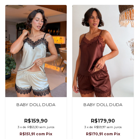
1
/
5
1
/
4
BABY DOLL DUDA
BABY DOLL DUDA
R$159,90
R$179,90
3
x
de
R$53,30
sem juros
3
x
de
R$59,97
sem juros
R$151,91
com
Pix
R$170,91
com
Pix