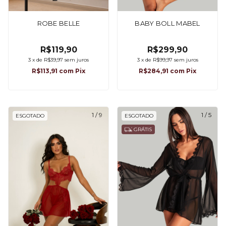
ROBE BELLE
BABY BOLL MABEL
R$119,90
R$299,90
3
x
de
R$39,97
sem juros
3
x
de
R$99,97
sem juros
R$113,91
com
Pix
R$284,91
com
Pix
1
/
9
1
/
5
ESGOTADO
ESGOTADO
GRÁTIS