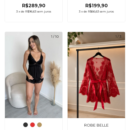
R$289,90
R$199,90
3
x
de
R$96,63
sem juros
3
x
de
R$66,63
sem juros
1
/
10
1
/
3
ROBE BELLE