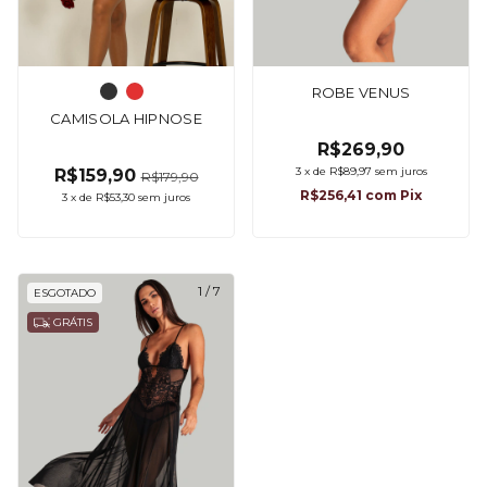
ROBE VENUS
CAMISOLA HIPNOSE
R$269,90
3
x
de
R$89,97
sem juros
R$159,90
R$179,90
R$256,41
com
Pix
3
x
de
R$53,30
sem juros
1
/
7
ESGOTADO
GRÁTIS