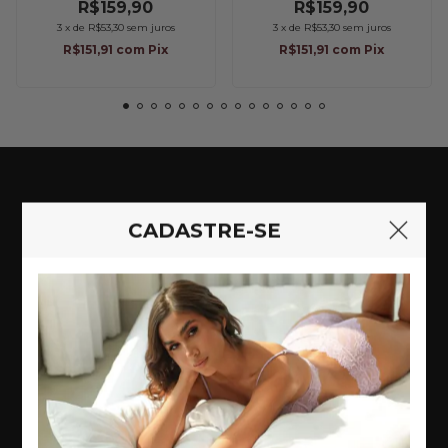
R$159,90
R$159,90
3
x
de
R$53,30
sem juros
3
x
de
R$53,30
sem juros
R$151,91
com
Pix
R$151,91
com
Pix
CADASTRE-SE