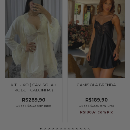
KIT LUXO ( CAMISOLA +
CAMISOLA BRENDA
ROBE + CALCINHA )
R$289,90
R$189,90
3
x
de
R$96,63
sem juros
3
x
de
R$63,30
sem juros
R$180,41
com
Pix