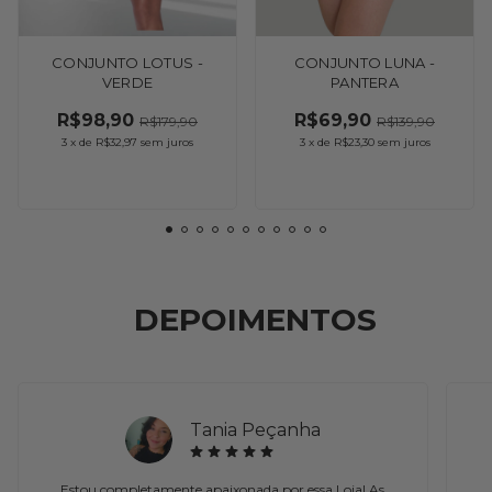
CONJUNTO LOTUS -
CONJUNTO LUNA -
VERDE
PANTERA
R$98,90
R$69,90
R$179,90
R$139,90
3
x
de
R$32,97
sem juros
3
x
de
R$23,30
sem juros
DEPOIMENTOS
Tania Peçanha
Estou completamente apaixonada por essa Loja! As