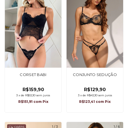
CORSET BABI
CONJUNTO SEDUÇÃO
R$159,90
R$129,90
3
x
de
R$53,30
sem juros
3
x
de
R$43,30
sem juros
R$151,91
com
Pix
R$123,41
com
Pix
1
/
3
1
/
6
GRÁTIS