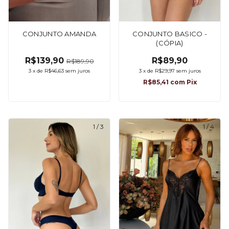
CONJUNTO AMANDA
CONJUNTO BASICO -
(CÓPIA)
R$139,90
R$89,90
R$189,90
3
x
de
R$46,63
sem juros
3
x
de
R$29,97
sem juros
R$85,41
com
Pix
1
/
3
1
/
4