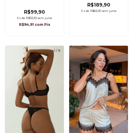
R$189,90
3
x
de
R$63,30
sem juros
R$99,90
3
x
de
R$33,30
sem juros
R$94,91
com
Pix
1
/
6
1
/
5