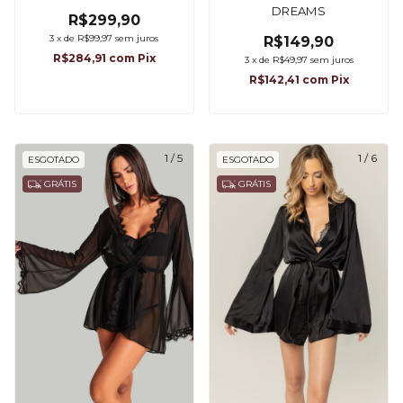
DREAMS
R$299,90
3
x
de
R$99,97
sem juros
R$149,90
R$284,91
com
Pix
3
x
de
R$49,97
sem juros
R$142,41
com
Pix
1
/
5
1
/
6
ESGOTADO
ESGOTADO
GRÁTIS
GRÁTIS