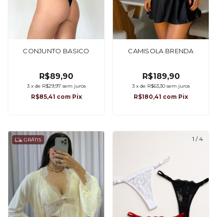
CONJUNTO BASICO
CAMISOLA BRENDA
R$89,90
R$189,90
3
x
de
R$29,97
sem juros
3
x
de
R$63,30
sem juros
R$85,41
com
Pix
R$180,41
com
Pix
1
/
4
GRÁTIS