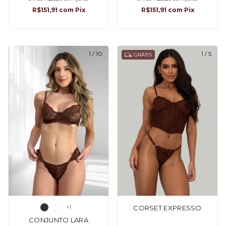
R$151,91
com
Pix
R$151,91
com
Pix
1
/
10
1
/
5
GRÁTIS
+1
CORSET EXPRESSO
CONJUNTO LARA