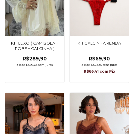
KIT LUXO ( CAMISOLA +
KIT CALCINHA RENDA
ROBE + CALCINHA )
R$289,90
R$69,90
3
x
de
R$96,63
sem juros
3
x
de
R$23,30
sem juros
R$66,41
com
Pix
1
/
4
1
/
4