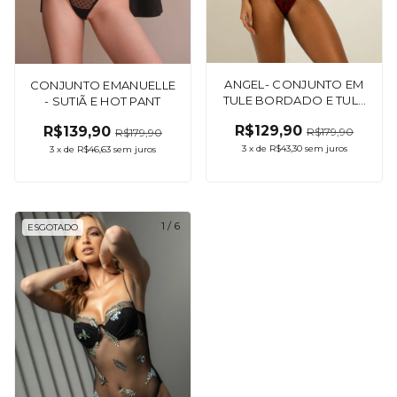
ANGEL- CONJUNTO EM
CONJUNTO EMANUELLE
TULE BORDADO E TULE
- SUTIÃ E HOT PANT
LISO.
R$129,90
R$139,90
R$179,90
R$179,90
3
x
de
R$43,30
sem juros
3
x
de
R$46,63
sem juros
1
/
6
ESGOTADO