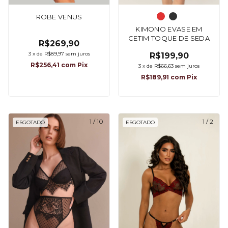
ROBE VENUS
KIMONO EVASE EM
CETIM TOQUE DE SEDA
R$269,90
3
x
de
R$89,97
sem juros
R$199,90
R$256,41
com
Pix
3
x
de
R$66,63
sem juros
R$189,91
com
Pix
1
/
10
1
/
2
ESGOTADO
ESGOTADO