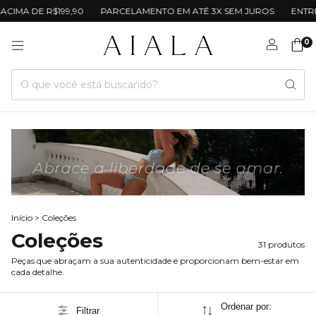
E R$199,90
PARCELAMENTO EM ATÉ 3X SEM JUROS
ENTREGAS EM
0
Início
>
Coleções
Coleções
31 produtos
Peças que abraçam a sua autenticidade e proporcionam bem-estar em
cada detalhe.
Ordenar por:
Filtrar