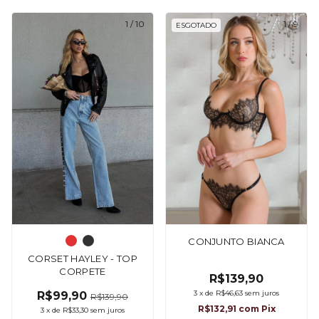
1
/
10
1
/
9
ESGOTADO
CONJUNTO BIANCA
CORSET HAYLEY - TOP
CORPETE
R$139,90
3
x
de
R$46,63
sem juros
R$99,90
R$139,90
R$132,91
com
Pix
3
x
de
R$33,30
sem juros