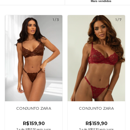
Mais vendidos
1
/
3
1
/
7
CONJUNTO ZARA
CONJUNTO ZARA
R$159,90
R$159,90
3
x
de
R$53,30
sem juros
3
x
de
R$53,30
sem juros