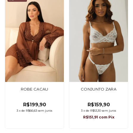
ROBE CACAU
CONJUNTO ZARA
R$199,90
R$159,90
3
x
de
R$66,63
sem juros
3
x
de
R$53,30
sem juros
R$151,91
com
Pix