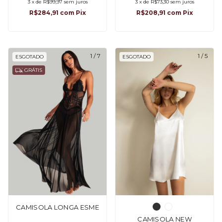
3
x
de
R$99,97
sem juros
3
x
de
R$73,30
sem juros
R$284,91
com
Pix
R$208,91
com
Pix
1
/
7
1
/
5
ESGOTADO
ESGOTADO
GRÁTIS
CAMISOLA LONGA ESME
CAMISOLA NEW