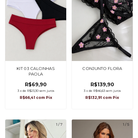
KIT 03 CALCINHAS
CONJUNTO FLORA
PAOLA
R$69,90
R$139,90
3
x
de
R$23,30
sem juros
3
x
de
R$46,63
sem juros
R$66,41
com
Pix
R$132,91
com
Pix
1
/
7
1
/
5