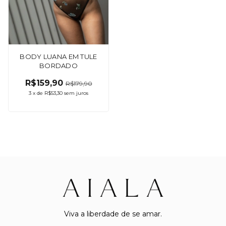
BODY LUANA EM TULE
BORDADO
R$159,90
R$179,90
3
x
de
R$53,30
sem juros
Viva a liberdade de se amar.