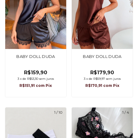
BABY DOLL DUDA
BABY DOLL DUDA
R$159,90
R$179,90
3
x
de
R$53,30
sem juros
3
x
de
R$59,97
sem juros
R$151,91
com
Pix
R$170,91
com
Pix
1
/
10
1
/
4