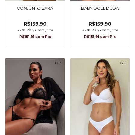
CONJUNTO ZARA
BABY DOLL DUDA
R$159,90
R$159,90
3
x
de
R$53,30
sem juros
3
x
de
R$53,30
sem juros
R$151,91
com
Pix
R$151,91
com
Pix
1
/
7
1
/
2