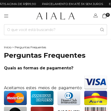
TIS ACIMA DE R$199,90
PARCELAMENTO EM ATÉ 3X SEM JUROS
E
0
Início
>
Perguntas Frequentes
Perguntas Frequentes
Quais as formas de pagamento?
Aceitamos estes meios de pagamento: