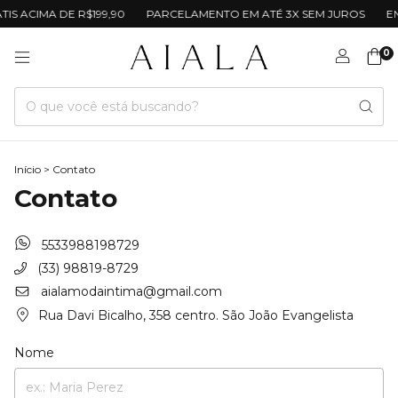
IS ACIMA DE R$199,90
PARCELAMENTO EM ATÉ 3X SEM JUROS
EN
0
Início
>
Contato
Contato
5533988198729
(33) 98819-8729
aialamodaintima@gmail.com
Rua Davi Bicalho, 358 centro. São João Evangelista
Nome