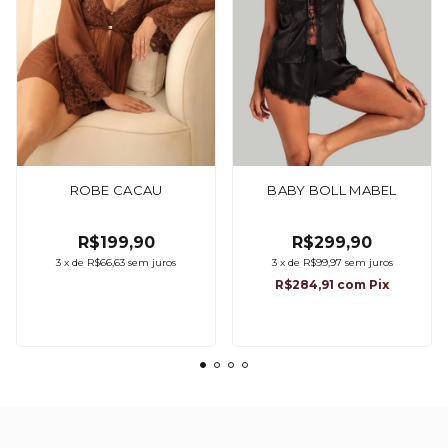
ROBE CACAU
BABY BOLL MABEL
R$199,90
R$299,90
3
x
de
R$66,63
sem juros
3
x
de
R$99,97
sem juros
R$284,91
com
Pix