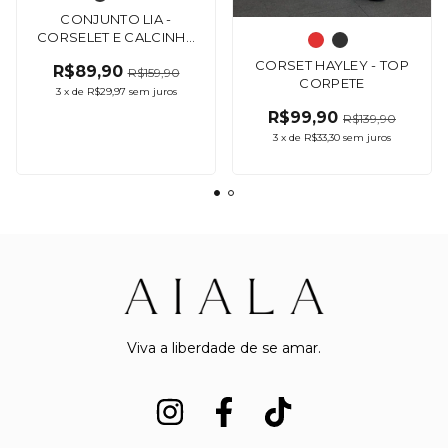
CONJUNTO LIA -
CORSELET E CALCINHA
TANGA COM
CORSET HAYLEY - TOP
R$89,90
REGULAGEM - (CÓPIA) -
R$159,90
CORPETE
(CÓPIA)
3
x
de
R$29,97
sem juros
R$99,90
R$139,90
3
x
de
R$33,30
sem juros
Viva a liberdade de se amar.