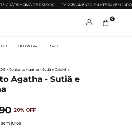
ÁTIS ACIMA DE R$199,90
PARCELAMENTO EM ATÉ 3X SEM JUROS
0
ELET
BLOW GIRL
SALE
TOS
>
Conjunto Agatha - Sutiã e Calcinha
to Agatha - Sutiã e
ha
,90
20
% OFF
sem juros