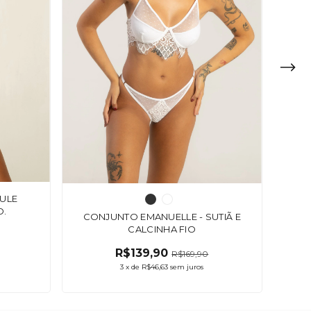
ULE
O.
CONJUNTO EMANUELLE - SUTIÃ E
CALCINHA FIO
R$139,90
R$169,90
3
x
de
R$46,63
sem juros