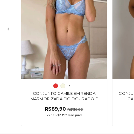
+1
CONJUNTO CAMILE EM RENDA
CONJUN
MARMORIZADA FIO DOURADO E
CA
FORRO DE TULE CALCINHA EM
R$89,90
RENDA
R$139,90
3
x
de
R$29,97
sem juros