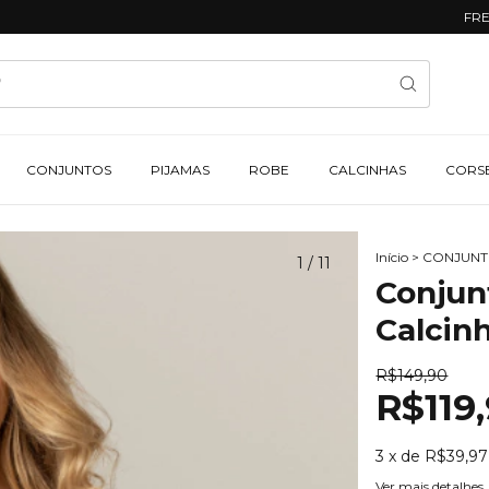
FRETE GR
CONJUNTOS
PIJAMAS
ROBE
CALCINHAS
CORS
Início
>
CONJUN
1
/
11
Conjun
Calcin
R$149,90
R$119
3
x de
R$39,97
Ver mais detalhes