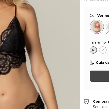
Cor:
Verme
Tamanho:
P
M
Guia d
Compra 
Seus dad