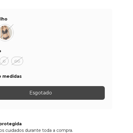
lho
P
G
GG
e medidas
protegida
os cuidados durante toda a compra.