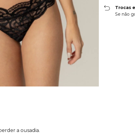
Trocas 
Se não go
erder a ousadia.