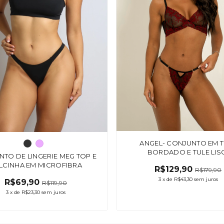
ANGEL- CONJUNTO EM T
BORDADO E TULE LIS
TO DE LINGERIE MEG TOP E
LCINHA EM MICROFIBRA
R$129,90
R$179,90
3
x
de
R$43,30
sem juros
R$69,90
R$119,90
3
x
de
R$23,30
sem juros