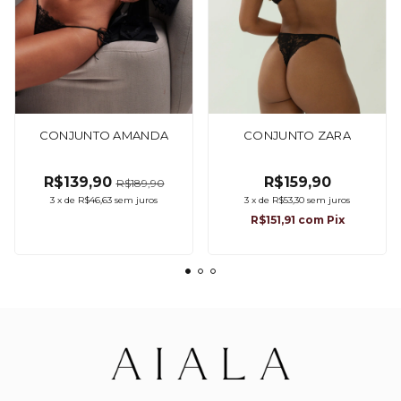
CONJUNTO AMANDA
CONJUNTO ZARA
R$139,90
R$159,90
R$189,90
3
x
de
R$46,63
sem juros
3
x
de
R$53,30
sem juros
R$151,91
com
Pix