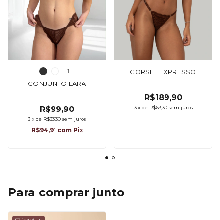
+1
CORSET EXPRESSO
CONJUNTO LARA
R$189,90
3
x
de
R$63,30
sem juros
R$99,90
3
x
de
R$33,30
sem juros
R$94,91
com
Pix
Para comprar junto