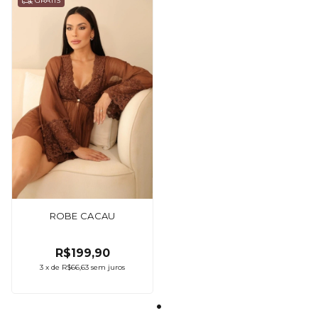
GRÁTIS
ROBE CACAU
R$199,90
3
x
de
R$66,63
sem juros