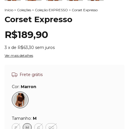
Início
>
Coleções
>
Coleção EXPRESSO
>
Corset Expresso
Corset Expresso
R$189,90
3
x de
R$63,30
sem juros
Ver mais detalhes
Frete grátis
Cor:
Marron
Tamanho:
M
P
M
G
GG