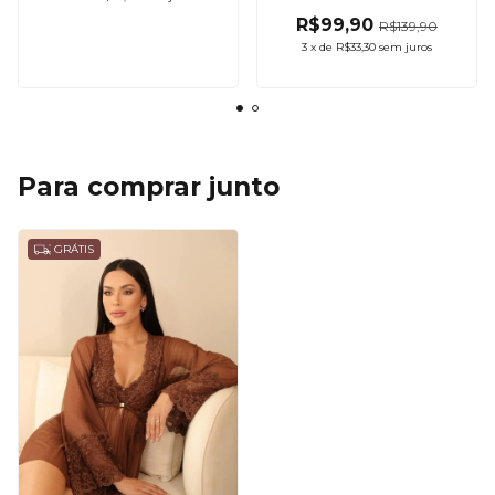
R$99,90
R$139,90
3
x
de
R$33,30
sem juros
Para comprar junto
GRÁTIS