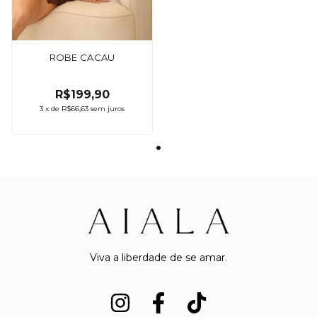
ROBE CACAU
R$199,90
3
x
de
R$66,63
sem juros
Viva a liberdade de se amar.