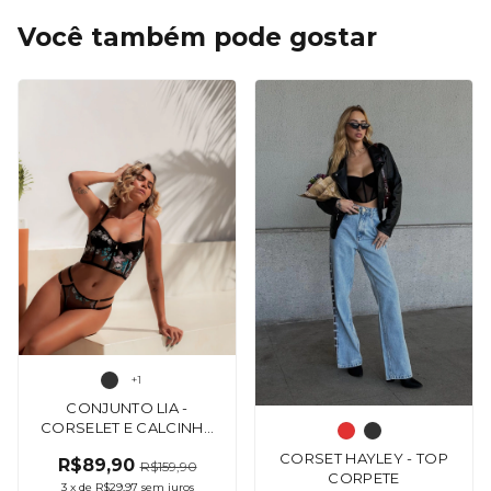
Você também pode gostar
+1
CONJUNTO LIA -
CORSELET E CALCINHA
TANGA COM
CORSET HAYLEY - TOP
R$89,90
REGULAGEM - (CÓPIA) -
R$159,90
CORPETE
(CÓPIA)
3
x
de
R$29,97
sem juros