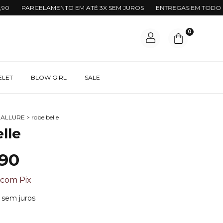
PARCELAMENTO EM ATÉ 3X SEM JUROS
ENTREGAS EM TODO BRAS
0
ELET
BLOW GIRL
SALE
ALLURE
>
robe belle
lle
,90
1
com
Pix
sem juros