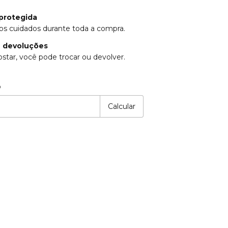
protegida
os cuidados durante toda a compra.
e devoluções
star, você pode trocar ou devolver.
CEP:
Alterar CEP
o
Calcular