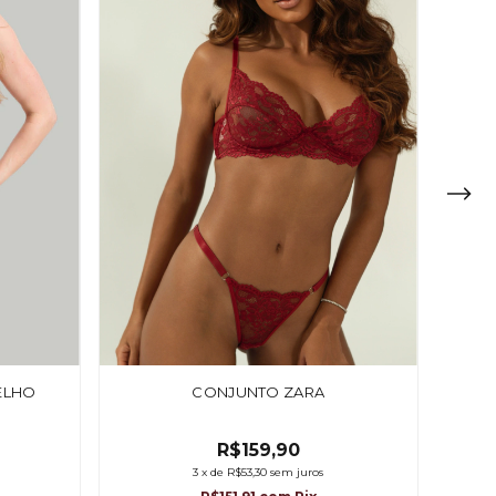
ELHO
CONJUNTO ZARA
R$159,90
3
x
de
R$53,30
sem juros