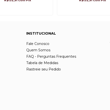
R$132,91
com
Pix
R$132,91
com
Pix
INSTITUCIONAL
Fale Conosco
Quem Somos
FAQ - Perguntas Frequentes
Tabela de Medidas
Rastreie seu Pedido