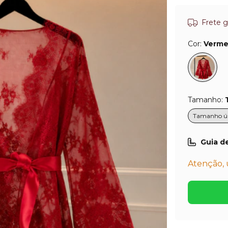
Frete g
Cor:
Verme
Tamanho:
Tamanho ú
Guia d
Atenção, 