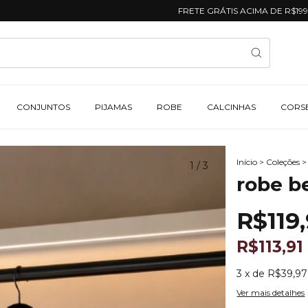
FRETE GRÁTIS ACIMA DE R$199,90
CONJUNTOS
PIJAMAS
ROBE
CALCINHAS
CORS
Início
>
Coleções
>
1
/
3
robe be
R$119
R$113,9
3
x de
R$39,97
Ver mais detalhes