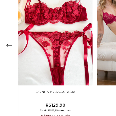
ELHO
CONUNTO ANASTÁCIA
R$129,90
3
x
de
R$43,30
sem juros