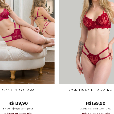
CONJUNTO CLARA
CONJUNTO JULIA - VERM
R$139,90
R$139,90
3
x
de
R$46,63
sem juros
3
x
de
R$46,63
sem juros