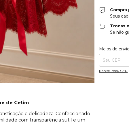
Compra 
Seus dad
Trocas 
Se não go
Entregas para o 
Meios de envi
Não sei meu CEP
ue de Cetim
ofisticação e delicadeza. Confeccionado
inilidade com transparência sutil e um