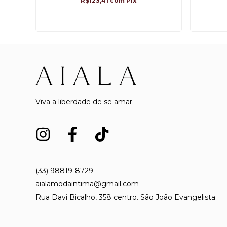
R$123,41
com
Pix
Viva a liberdade de se amar.
(33) 98819-8729
aialamodaintima@gmail.com
Rua Davi Bicalho, 358 centro. São João Evangelista