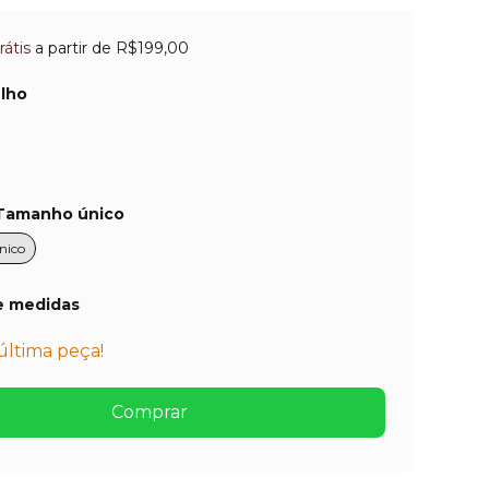
rátis
a partir de
R$199,00
lho
Tamanho único
nico
e medidas
última peça!