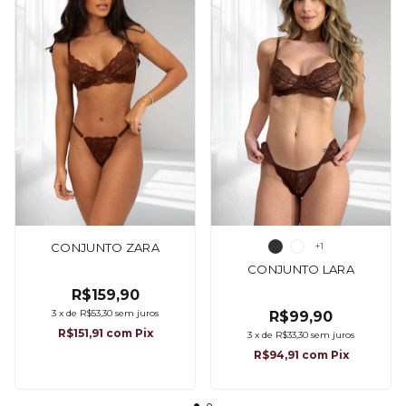
CONJUNTO ZARA
+1
CONJUNTO LARA
R$159,90
3
x
de
R$53,30
sem juros
R$99,90
R$151,91
com
Pix
3
x
de
R$33,30
sem juros
R$94,91
com
Pix